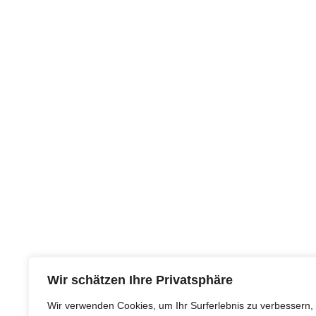
sachgemäßer
Umgang mit der
Fracht stehen bei uns
an erster Stelle!
M.C.G GbR – Ihr
verlässlicher Partner
für Kurierdienste,
Messetransporte und
Fahrzeugtransporte
Kurier beauftragen:
089/3542267
Wir schätzen Ihre Privatsphäre
Wir verwenden Cookies, um Ihr Surferlebnis zu verbessern,