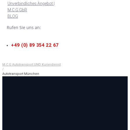
Unverbindliches Angebot |
M.C.G GbR
BLOG
Rufen Sie uns an:
+49 (0) 89 354 22 67
M.C.G Autotransport UND Kurierdienst
/
Autotransport München