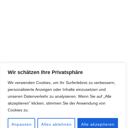
LEISTUNGEN
FUHRPARK
KONTAKT
DATENSCHUTZ
24h Express Kurier:
+49 (0) 89 354 22 67
Wir schätzen Ihre Privatsphäre
FAX: +49 (0) 89 353 79 637
Wir verwenden Cookies, um Ihr Surferlebnis zu verbessern,
E-MAIL: INFO@MCG-TRANSPORTE.DE
personalisierte Anzeigen oder Inhalte einzusetzen und
Irisstr. 48, DE-80935 München
unseren Datenverkehr zu analysieren. Wenn Sie auf „Alle
akzeptieren" klicken, stimmen Sie der Anwendung von
Cookies zu.
M.C.G GbR Transporte ©. All rights reserved
Anpassen
Alles ablehnen
Alle akzeptieren